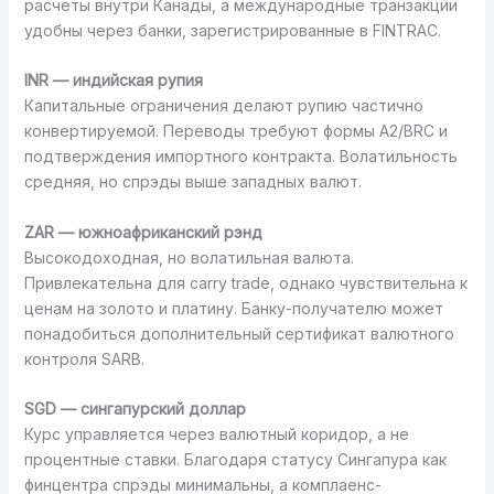
расчёты внутри Канады, а международные транзакции
удобны через банки, зарегистрированные в FINTRAC.
INR — индийская рупия
Капитальные ограничения делают рупию частично
конвертируемой. Переводы требуют формы A2/BRC и
подтверждения импортного контракта. Волатильность
средняя, но спрэды выше западных валют.
ZAR — южноафриканский рэнд
Высокодоходная, но волатильная валюта.
Привлекательна для carry trade, однако чувствительна к
ценам на золото и платину. Банку-получателю может
понадобиться дополнительный сертификат валютного
контроля SARB.
SGD — сингапурский доллар
Курс управляется через валютный коридор, а не
процентные ставки. Благодаря статусу Сингапура как
финцентра спрэды минимальны, а комплаенс-