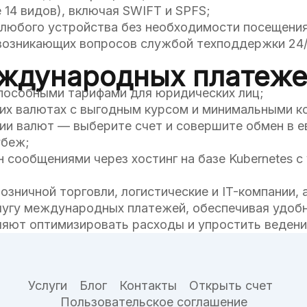
14 видов), включая SWIFT и SPFS;
с любого устройства без необходимости посещения
возникающих вопросов службой техподдержки 24/
дународных платежей
пособными тарифами для юридических лиц;
гих валютах с выгодным курсом и минимальными к
ии валют — выберите счет и совершите обмен в ев
убеж;
сообщениями через хостинг на базе Kubernetes с
зничной торговли, логистические и IT-компании, 
слугу международных платежей, обеспечивая удоб
ляют оптимизировать расходы и упростить веден
Услуги
Блог
Контакты
Открыть счет
Пользовательское соглашение