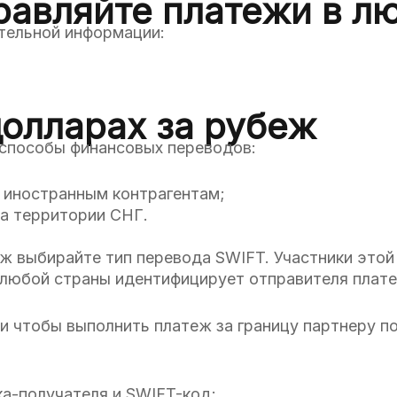
равляйте платежи в л
тельной информации:
долларах за рубеж
способы финансовых переводов:
у иностранным контрагентам;
а территории СНГ.
еж выбирайте тип перевода SWIFT. Участники это
з любой страны идентифицирует отправителя плат
и чтобы выполнить платеж за границу партнеру 
а-получателя и SWIFT-код;