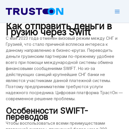
Skip
to
content
Mai
Как отправить деньги в
Men
Грузию через Swift
С мая 2023 года отменен визовый режим между СНГ и
Грузией, что стало причиной всплеска интереса к
данному направлению в бизнес-кругах. Переводить
деньги грузинским партнерам по-прежнему удобнее
всего при помощи международной системы обмена
финансовыми сообщениями SWIFT. Но из-за
действующих санкций крупнейшие СНГ банки не
являются участниками данной платежной системы.
Поэтому предпринимателям требуются услуги
надежного посредника. Цифровая платформа ТрастОн —
современное решение проблемы.
Особенности SWIFT-
переводов
Чтобы воспользоваться всеми преимуществами